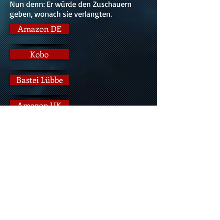
Nun denn: Er würde den Zuschauern
geben, wonach sie verlangten.
Amazon DE
Kobo
Bastei Lübbe
Amazon UK
Barnes & Noble
Indigo
Apple Bücher