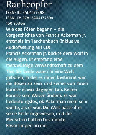
Racheopfer
ISBN-10:
3404177398
ISBN-13:
978-3404177394
160 Seiten
Wie das Töten begann – die
Vorgeschichte von Francis Ackerman jr.
erstmals im Taschenbuch (inklusive
Audiofassung auf CD)
Francis Ackerman jr. blickte dem Wolf in
die Augen. Er empfand eine
merkwürdige Verwandtschaft zu dem
Tier. Sie beide waren in eine Welt
geboren, in der es ihnen bestimmt war,
die Bösen zu sein, und keiner von ihnen
konnte etwas dagegen tun. Keiner
konnte sein Wesen ändern. Es war
bedeutungslos, ob Ackerman mehr sein
wollte, als er war. Die Welt hatte ihm
seine Rolle zugewiesen, und die
Menschen hatten bestimmte
Erwartungen an ihn.